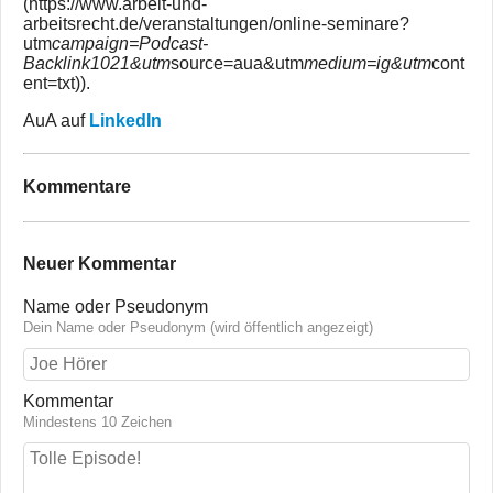
(https://www.arbeit-und-
arbeitsrecht.de/veranstaltungen/online-seminare?
utm
campaign=Podcast-
Backlink1021&utm
source=aua&utm
medium=ig&utm
cont
ent=txt)).
AuA auf
LinkedIn
Kommentare
Neuer Kommentar
Name oder Pseudonym
Dein Name oder Pseudonym (wird öffentlich angezeigt)
Kommentar
Mindestens 10 Zeichen