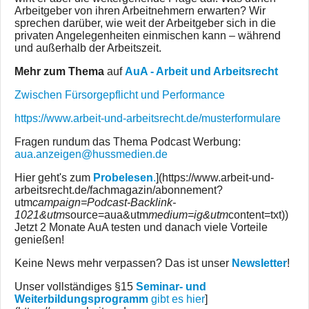
Arbeitgeber von ihren Arbeitnehmern erwarten? Wir
sprechen darüber, wie weit der Arbeitgeber sich in die
privaten Angelegenheiten einmischen kann – während
und außerhalb der Arbeitszeit.
Mehr zum Thema
auf
AuA - Arbeit und Arbeitsrecht
Zwischen Fürsorgepflicht und Performance
https://www.arbeit-und-arbeitsrecht.de/musterformulare
Fragen rundum das Thema Podcast Werbung:
aua.anzeigen@hussmedien.de
Hier geht's zum
Probelesen
.
](https://www.arbeit-und-
arbeitsrecht.de/fachmagazin/abonnement?
utm
campaign=Podcast-Backlink-
1021&utm
source=aua&utm
medium=ig&utm
content=txt))
Jetzt 2 Monate AuA testen und danach viele Vorteile
genießen!
Keine News mehr verpassen? Das ist unser
Newsletter
!
Unser vollständiges §15
Seminar- und
Weiterbildungsprogramm
gibt es hier
]